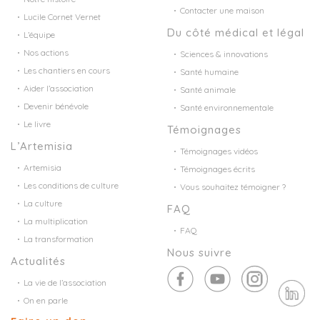
Contacter une maison
Lucile Cornet Vernet
Du côté médical et légal
L’équipe
Nos actions
Sciences & innovations
Les chantiers en cours
Santé humaine
Aider l’association
Santé animale
Devenir bénévole
Santé environnementale
Le livre
Témoignages
L’Artemisia
Témoignages vidéos
Artemisia
Témoignages écrits
Les conditions de culture
Vous souhaitez témoigner ?
La culture
FAQ
La multiplication
FAQ
La transformation
Nous suivre
Actualités
La vie de l’association
On en parle