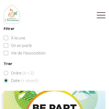
Filtrer
À la une
On en parle
Vie de l'association
Trier
Ordre
(A > Z)
Date
(+ récent)