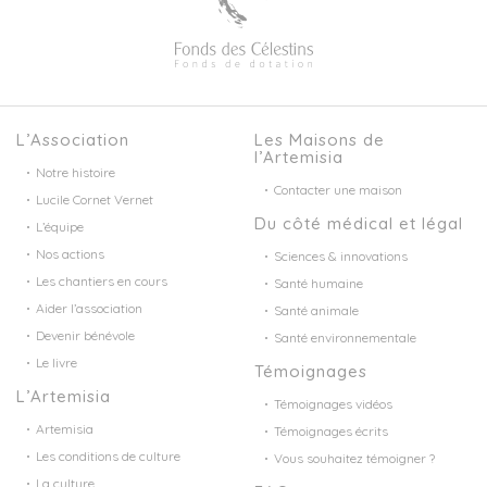
L’Association
Les Maisons de
l’Artemisia
Notre histoire
Contacter une maison
Lucile Cornet Vernet
Du côté médical et légal
L’équipe
Nos actions
Sciences & innovations
Les chantiers en cours
Santé humaine
Aider l’association
Santé animale
Devenir bénévole
Santé environnementale
Le livre
Témoignages
L’Artemisia
Témoignages vidéos
Artemisia
Témoignages écrits
Les conditions de culture
Vous souhaitez témoigner ?
La culture