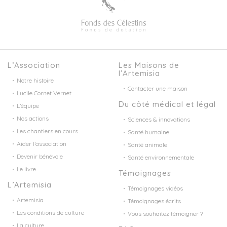
L’Association
Les Maisons de
l’Artemisia
Notre histoire
Contacter une maison
Lucile Cornet Vernet
Du côté médical et légal
L’équipe
Nos actions
Sciences & innovations
Les chantiers en cours
Santé humaine
Aider l’association
Santé animale
Devenir bénévole
Santé environnementale
Le livre
Témoignages
L’Artemisia
Témoignages vidéos
Artemisia
Témoignages écrits
Les conditions de culture
Vous souhaitez témoigner ?
La culture