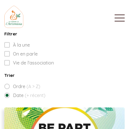
Filtrer
À la une
On en parle
Vie de l'association
Trier
Ordre
(A > Z)
Date
(+ récent)