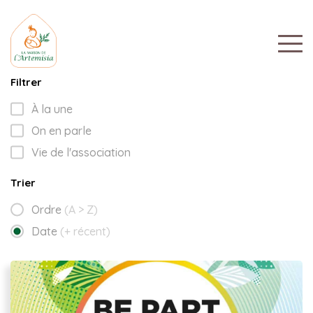
Filtrer
À la une
On en parle
Vie de l'association
Trier
Ordre
(A > Z)
Date
(+ récent)