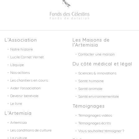
L’Association
Les Maisons de
l’Artemisia
Notre histoire
Contacter une maison
Lucile Cornet Vernet
Du côté médical et légal
L’équipe
Nos actions
Sciences & innovations
Les chantiers en cours
Santé humaine
Aider l’association
Santé animale
Devenir bénévole
Santé environnementale
Le livre
Témoignages
L’Artemisia
Témoignages vidéos
Artemisia
Témoignages écrits
Les conditions de culture
Vous souhaitez témoigner ?
La culture