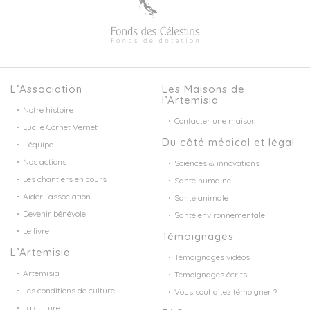
L’Association
Les Maisons de
l’Artemisia
Notre histoire
Contacter une maison
Lucile Cornet Vernet
Du côté médical et légal
L’équipe
Nos actions
Sciences & innovations
Les chantiers en cours
Santé humaine
Aider l’association
Santé animale
Devenir bénévole
Santé environnementale
Le livre
Témoignages
L’Artemisia
Témoignages vidéos
Artemisia
Témoignages écrits
Les conditions de culture
Vous souhaitez témoigner ?
La culture