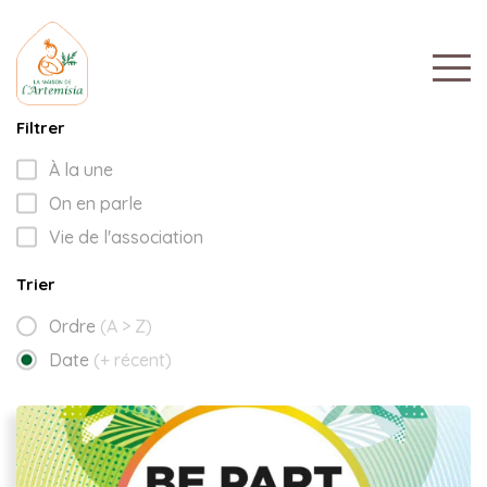
Filtrer
À la une
On en parle
Vie de l'association
Trier
Ordre
(A > Z)
Date
(+ récent)