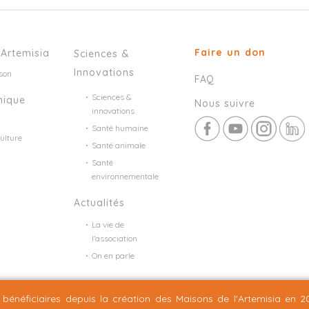
Faire un don
’Artemisia
Sciences &
Innovations
son
FAQ
Sciences &
mique
Nous suivre
innovations
Santé humaine
ulture
Santé animale
Santé
environnementale
Actualités
La vie de
l’association
On en parle
Mentions légales
Plan du site
©2026 Nineteen Groupe
bénéficiaires depuis la création
des Maisons de l'Artemisia en 2