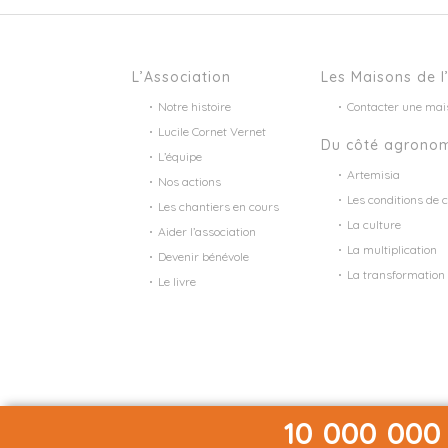
L’Association
Les Maisons de l
Notre histoire
Contacter une mai
Lucile Cornet Vernet
Du côté agrono
L’équipe
Artemisia
Nos actions
Les conditions de c
Les chantiers en cours
La culture
Aider l’association
La multiplication
Devenir bénévole
La transformation
Le livre
10 000 000