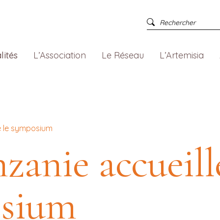
lités
L’Association
Le Réseau
L’Artemisia
e le symposium
zanie accueill
sium