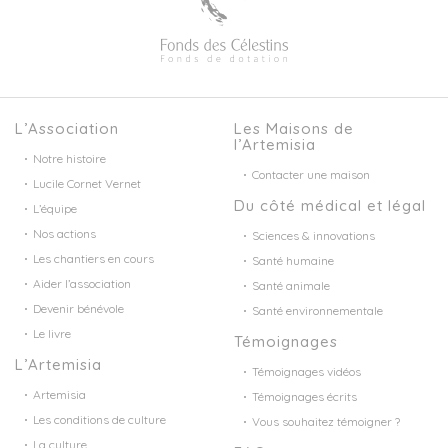
L’Association
Les Maisons de
l’Artemisia
Notre histoire
Contacter une maison
Lucile Cornet Vernet
Du côté médical et légal
L’équipe
Nos actions
Sciences & innovations
Les chantiers en cours
Santé humaine
Aider l’association
Santé animale
Devenir bénévole
Santé environnementale
Le livre
Témoignages
L’Artemisia
Témoignages vidéos
Artemisia
Témoignages écrits
Les conditions de culture
Vous souhaitez témoigner ?
La culture