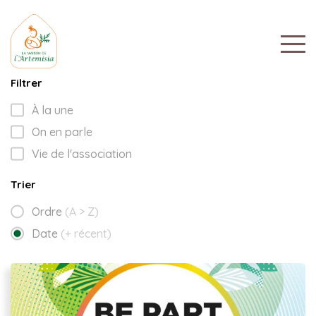
Filtrer
À la une
On en parle
Vie de l'association
Trier
Ordre
(A > Z)
Date
(+ récent)