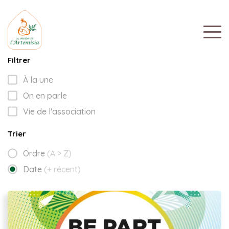
Filtrer
À la une
On en parle
Vie de l'association
Trier
Ordre
(A > Z)
Date
(+ récent)