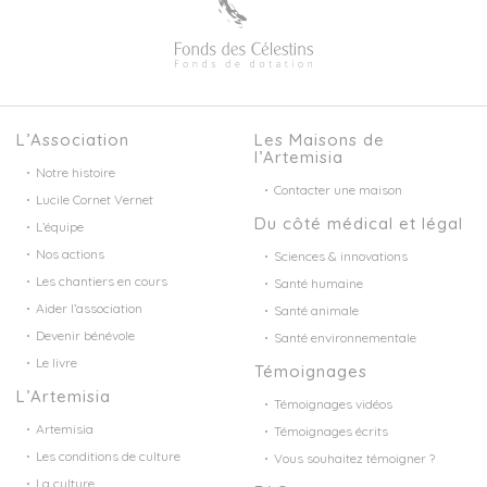
L’Association
Les Maisons de
l’Artemisia
Notre histoire
Contacter une maison
Lucile Cornet Vernet
Du côté médical et légal
L’équipe
Nos actions
Sciences & innovations
Les chantiers en cours
Santé humaine
Aider l’association
Santé animale
Devenir bénévole
Santé environnementale
Le livre
Témoignages
L’Artemisia
Témoignages vidéos
Artemisia
Témoignages écrits
Les conditions de culture
Vous souhaitez témoigner ?
La culture