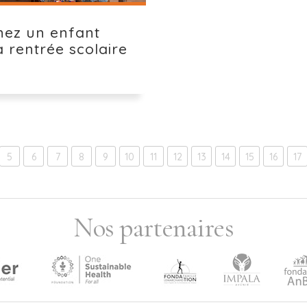
nez un enfant
a rentrée scolaire
5
6
7
8
9
10
11
12
13
14
15
16
17
Nos partenaires