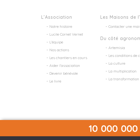
L’Association
Les Maisons de l
Notre histoire
Contacter une mai
Lucile Cornet Vernet
Du côté agrono
L’équipe
Artemisia
Nos actions
Les conditions de c
Les chantiers en cours
La culture
Aider l’association
La multiplication
Devenir bénévole
La transformation
Le livre
10 000 000