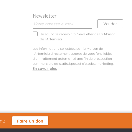
Newsletter
Je souhaite recevoir la Newsletter de La Maison
de l'Artemisia
Les informations collectées par la Maison de
l'Artemisia directement auprès de vous font l'objet
d'un traitement automatisé aux fin de prospection
commerciale de statistiques et d'études marketing.
En savoir plus
013
Faire un don