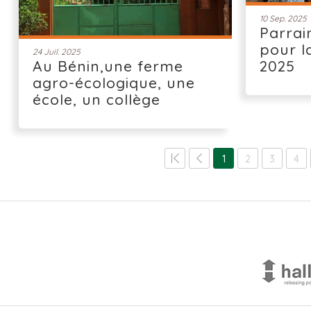
10 Sep. 2025
Parrai
pour l
24 Juil. 2025
Au Bénin,une ferme
2025
agro-écologique, une
école, un collège
1
2
3
4