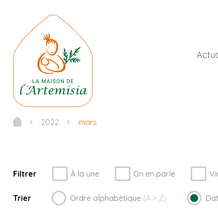
Actua
2022
mars
Filtrer
À la une
On en parle
Vi
Trier
Ordre
alphabétique
(A > Z)
Da