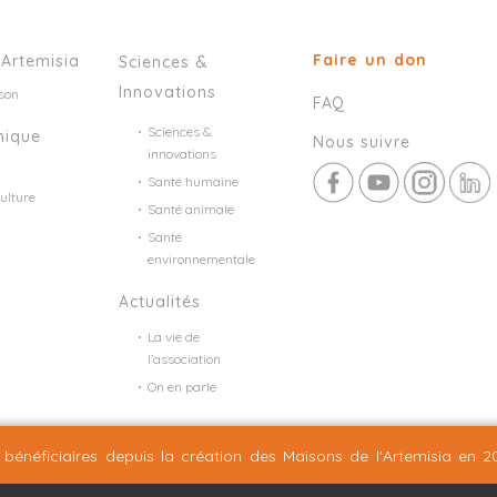
Faire un don
’Artemisia
Sciences &
Innovations
son
FAQ
Sciences &
mique
Nous suivre
innovations
Santé humaine
ulture
Santé animale
Santé
environnementale
Actualités
La vie de
l’association
On en parle
Mentions légales
Plan du site
©2026 Nineteen Groupe
bénéficiaires depuis la création
des Maisons de l'Artemisia en 2