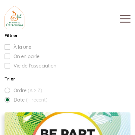
Filtrer
À la une
On en parle
Vie de l'association
Trier
Ordre
(A > Z)
Date
(+ récent)