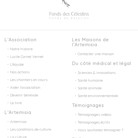
L’Association
Les Maisons de
l’Artemisia
Notre histoire
Contacter une maison
Lucile Cornet Vernet
Du côté médical et légal
L’équipe
Nos actions
Sciences & innovations
Les chantiers en cours
Santé humaine
Aider l’association
Santé animale
Devenir bénévole
Santé environnementale
Le livre
Témoignages
L’Artemisia
Témoignages vidéos
Artemisia
Témoignages écrits
Les conditions de culture
Vous souhaitez témoigner ?
La culture