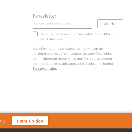
Newsletter
Je souhaite recevoir la Newsletter de La Maison
de l'Artemisia
Les informations collectées par la Maison de
l'Artemisia directement auprès de vous font l'objet
d'un traitement automatisé aux fin de prospection
commerciale de statistiques et d'études marketing.
En savoir plus
013
Faire un don