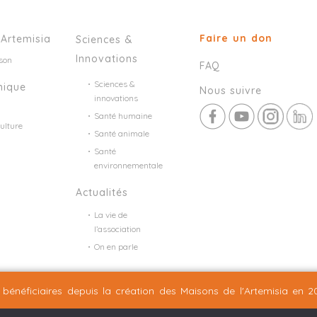
Faire un don
’Artemisia
Sciences &
Innovations
son
FAQ
Sciences &
mique
Nous suivre
innovations
Santé humaine
ulture
Santé animale
Santé
environnementale
Actualités
La vie de
l’association
On en parle
Mentions légales
Plan du site
©2026 Nineteen Groupe
bénéficiaires depuis la création
des Maisons de l'Artemisia en 2