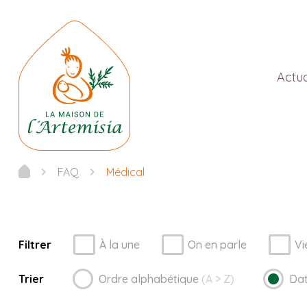
Actua
FAQ
Médical
Filtrer
À la une
On en parle
Vi
Trier
Ordre
alphabétique
(A > Z)
Da