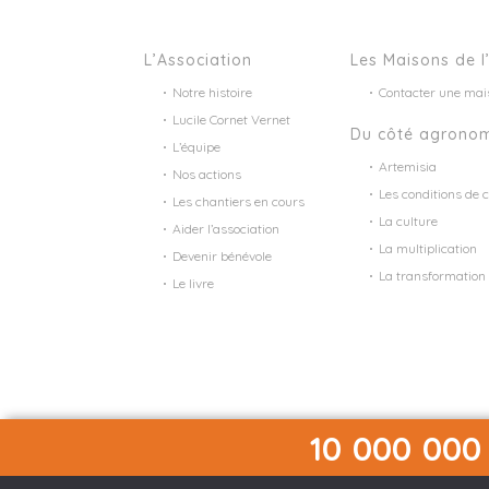
L’Association
Les Maisons de l
Notre histoire
Contacter une mai
Lucile Cornet Vernet
Du côté agrono
L’équipe
Artemisia
Nos actions
Les conditions de c
Les chantiers en cours
La culture
Aider l’association
La multiplication
Devenir bénévole
La transformation
Le livre
10 000 000