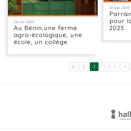
10 Sep. 2025
Parrai
pour l
24 Juil. 2025
Au Bénin,une ferme
2025
agro-écologique, une
école, un collège
1
2
3
4