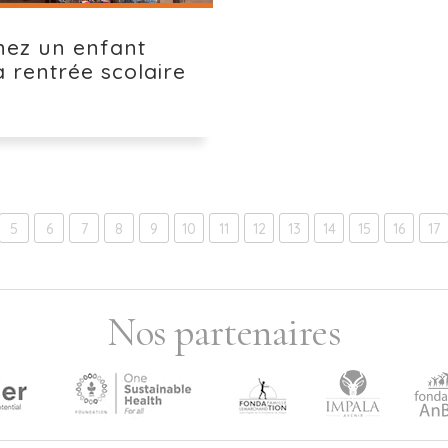
nez un enfant
a rentrée scolaire
5
6
7
8
9
10
11
12
13
14
15
16
17
Nos partenaires