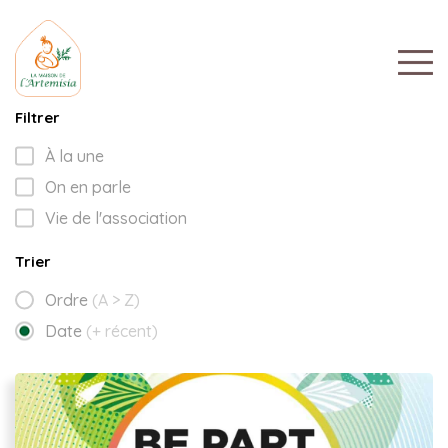
Filtrer
À la une
On en parle
Vie de l'association
Trier
Ordre
(A > Z)
Date
(+ récent)