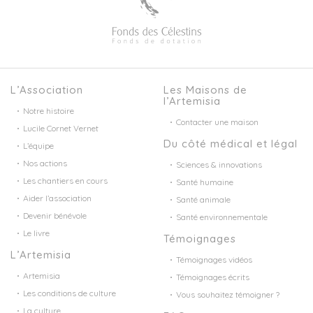
L’Association
Les Maisons de
l’Artemisia
Notre histoire
Contacter une maison
Lucile Cornet Vernet
Du côté médical et légal
L’équipe
Nos actions
Sciences & innovations
Les chantiers en cours
Santé humaine
Aider l’association
Santé animale
Devenir bénévole
Santé environnementale
Le livre
Témoignages
L’Artemisia
Témoignages vidéos
Artemisia
Témoignages écrits
Les conditions de culture
Vous souhaitez témoigner ?
La culture