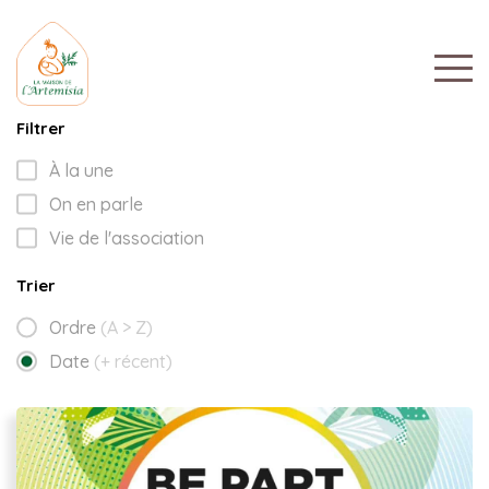
Filtrer
À la une
On en parle
Vie de l'association
Trier
Ordre
(A > Z)
Date
(+ récent)