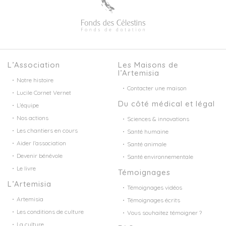
L’Association
Les Maisons de
l’Artemisia
Notre histoire
Contacter une maison
Lucile Cornet Vernet
Du côté médical et légal
L’équipe
Nos actions
Sciences & innovations
Les chantiers en cours
Santé humaine
Aider l’association
Santé animale
Devenir bénévole
Santé environnementale
Le livre
Témoignages
L’Artemisia
Témoignages vidéos
Artemisia
Témoignages écrits
Les conditions de culture
Vous souhaitez témoigner ?
La culture