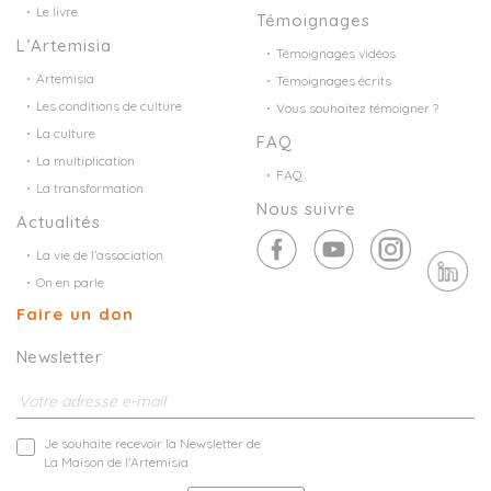
Le livre
Témoignages
L’Artemisia
Témoignages vidéos
Artemisia
Témoignages écrits
Les conditions de culture
Vous souhaitez témoigner ?
La culture
FAQ
La multiplication
FAQ
La transformation
Nous suivre
Actualités
La vie de l’association
On en parle
Faire un don
Newsletter
Je souhaite recevoir la Newsletter de
La Maison de l'Artemisia