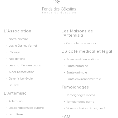
L’Association
Les Maisons de
l’Artemisia
Notre histoire
Contacter une maison
Lucile Cornet Vernet
Du côté médical et légal
L’équipe
Nos actions
Sciences & innovations
Les chantiers en cours
Santé humaine
Aider l’association
Santé animale
Devenir bénévole
Santé environnementale
Le livre
Témoignages
L’Artemisia
Témoignages vidéos
Artemisia
Témoignages écrits
Les conditions de culture
Vous souhaitez témoigner ?
La culture
FAQ