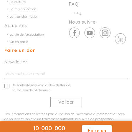
La culture
FAQ
La multiplication
FAQ
La transformation
Nous suivre
Actualités
La vie de l’association
On en parle
Faire un don
Newsletter
Je souhaite recevoir la Newsletter de
La Maison de l'Artemisia
Les informations collectées par la Maison de l'Artemisia directement auprès
de vous font l'objet d'un traitement automatisé aux fin de prospection
commerciale de statistiques et d'études marketing.
10 000 000
En savoir plus
Faire un