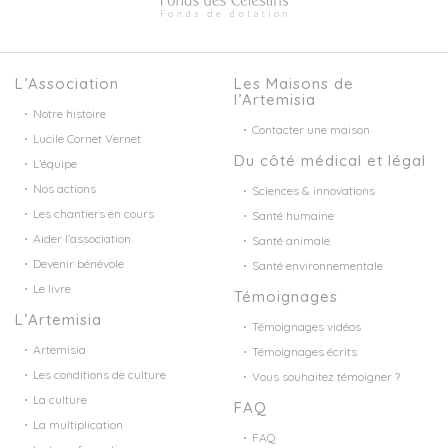
L’Association
Les Maisons de
l’Artemisia
Notre histoire
Contacter une maison
Lucile Cornet Vernet
Du côté médical et légal
L’équipe
Nos actions
Sciences & innovations
Les chantiers en cours
Santé humaine
Aider l’association
Santé animale
Devenir bénévole
Santé environnementale
Le livre
Témoignages
L’Artemisia
Témoignages vidéos
Artemisia
Témoignages écrits
Les conditions de culture
Vous souhaitez témoigner ?
La culture
FAQ
La multiplication
FAQ