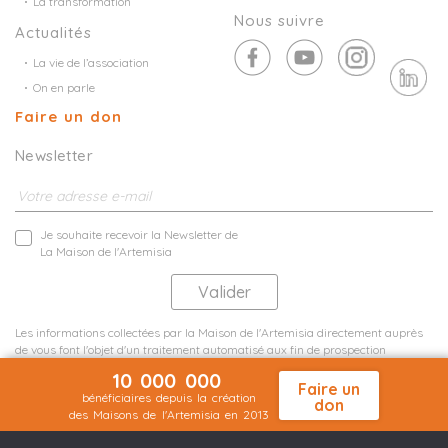
La transformation
Nous suivre
Actualités
La vie de l’association
On en parle
Faire un don
Newsletter
Je souhaite recevoir la Newsletter de
La Maison de l'Artemisia
Les informations collectées par la Maison de l'Artemisia directement auprès
de vous font l'objet d'un traitement automatisé aux fin de prospection
commerciale de statistiques et d'études marketing.
10 000 000
En savoir plus
Faire un
bénéficiaires depuis la création
don
des Maisons de l'Artemisia en 2013
Mentions légales
Plan du site
©2026 Nineteen Groupe