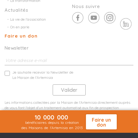
La transformation
Nous suivre
Actualités
La vie de l’association
On en parle
Faire un don
Newsletter
Je souhaite recevoir la Newsletter de
La Maison de l'Artemisia
Les informations collectées par la Maison de l'Artemisia directement auprès
de vous font l'objet d'un traitement automatisé aux fin de prospection
commerciale de statistiques et d'études marketing.
10 000 000
En savoir plus
Faire un
bénéficiaires depuis la création
don
des Maisons de l'Artemisia en 2013
Mentions légales
Plan du site
©2026 Nineteen Groupe