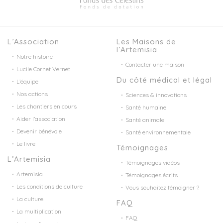
L’Association
Les Maisons de
l’Artemisia
Notre histoire
Contacter une maison
Lucile Cornet Vernet
Du côté médical et légal
L’équipe
Nos actions
Sciences & innovations
Les chantiers en cours
Santé humaine
Aider l’association
Santé animale
Devenir bénévole
Santé environnementale
Le livre
Témoignages
L’Artemisia
Témoignages vidéos
Artemisia
Témoignages écrits
Les conditions de culture
Vous souhaitez témoigner ?
La culture
FAQ
La multiplication
FAQ