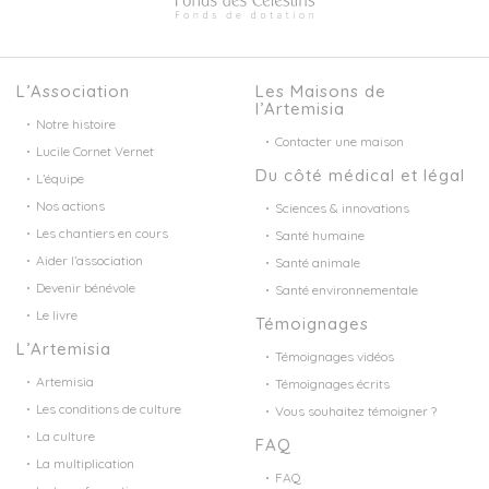
L’Association
Les Maisons de
l’Artemisia
Notre histoire
Contacter une maison
Lucile Cornet Vernet
Du côté médical et légal
L’équipe
Nos actions
Sciences & innovations
Les chantiers en cours
Santé humaine
Aider l’association
Santé animale
Devenir bénévole
Santé environnementale
Le livre
Témoignages
L’Artemisia
Témoignages vidéos
Artemisia
Témoignages écrits
Les conditions de culture
Vous souhaitez témoigner ?
La culture
FAQ
La multiplication
FAQ