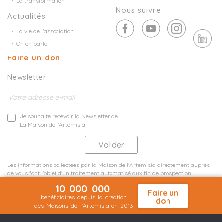
La transformation
Nous suivre
Actualités
La vie de l’association
On en parle
Faire un don
Newsletter
Je souhaite recevoir la Newsletter de
La Maison de l'Artemisia
Les informations collectées par la Maison de l'Artemisia directement auprès
de vous font l'objet d'un traitement automatisé aux fin de prospection
commerciale de statistiques et d'études marketing.
10 000 000
En savoir plus
Faire un
bénéficiaires depuis la création
don
des Maisons de l'Artemisia en 2013
Mentions légales
Plan du site
©2026 Nineteen Groupe