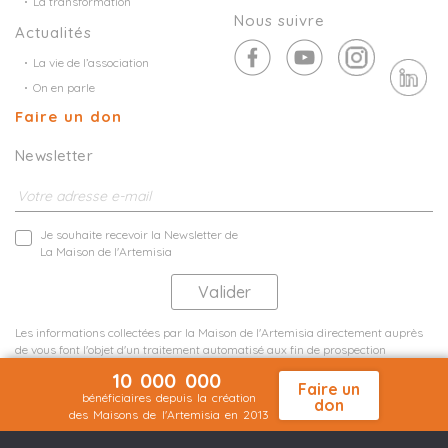
La transformation
Nous suivre
Actualités
La vie de l’association
On en parle
Faire un don
Newsletter
Je souhaite recevoir la Newsletter de
La Maison de l'Artemisia
Les informations collectées par la Maison de l'Artemisia directement auprès
de vous font l'objet d'un traitement automatisé aux fin de prospection
commerciale de statistiques et d'études marketing.
10 000 000
En savoir plus
Faire un
bénéficiaires depuis la création
don
des Maisons de l'Artemisia en 2013
Mentions légales
Plan du site
©2026 Nineteen Groupe