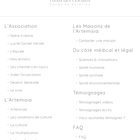
L’Association
Les Maisons de
l’Artemisia
Notre histoire
Contacter une maison
Lucile Cornet Vernet
Du côté médical et légal
L’équipe
Nos actions
Sciences & innovations
Les chantiers en cours
Santé humaine
Aider l’association
Santé animale
Devenir bénévole
Santé environnementale
Le livre
Témoignages
L’Artemisia
Témoignages vidéos
Artemisia
Témoignages écrits
Les conditions de culture
Vous souhaitez témoigner ?
La culture
FAQ
La multiplication
FAQ