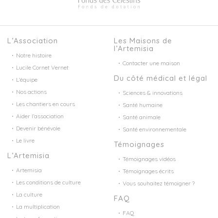
L’Association
Les Maisons de
l’Artemisia
Notre histoire
Contacter une maison
Lucile Cornet Vernet
Du côté médical et légal
L’équipe
Nos actions
Sciences & innovations
Les chantiers en cours
Santé humaine
Aider l’association
Santé animale
Devenir bénévole
Santé environnementale
Le livre
Témoignages
L’Artemisia
Témoignages vidéos
Artemisia
Témoignages écrits
Les conditions de culture
Vous souhaitez témoigner ?
La culture
FAQ
La multiplication
FAQ