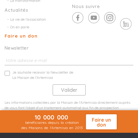
La transformation
Nous suivre
Actualités
La vie de l’association
On en parle
Faire un don
Newsletter
Je souhaite recevoir la Newsletter de
La Maison de l'Artemisia
Les informations collectées par la Maison de l'Artemisia directement auprès
de vous font l'objet d'un traitement automatisé aux fin de prospection
commerciale de statistiques et d'études marketing.
10 000 000
En savoir plus
Faire un
bénéficiaires depuis la création
don
des Maisons de l'Artemisia en 2013
Mentions légales
Plan du site
©2026 Nineteen Groupe