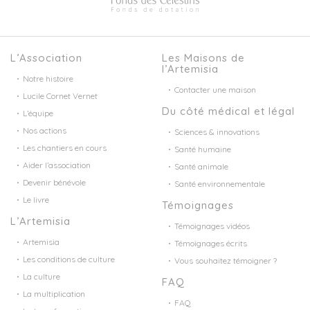
L’Association
Les Maisons de
l’Artemisia
Notre histoire
Contacter une maison
Lucile Cornet Vernet
Du côté médical et légal
L’équipe
Nos actions
Sciences & innovations
Les chantiers en cours
Santé humaine
Aider l’association
Santé animale
Devenir bénévole
Santé environnementale
Le livre
Témoignages
L’Artemisia
Témoignages vidéos
Artemisia
Témoignages écrits
Les conditions de culture
Vous souhaitez témoigner ?
La culture
FAQ
La multiplication
FAQ