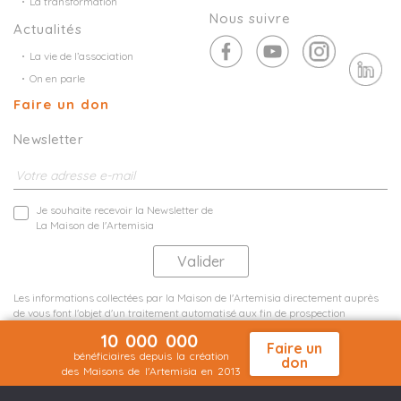
La transformation
Nous suivre
Actualités
La vie de l’association
On en parle
Faire un don
Newsletter
Je souhaite recevoir la Newsletter de
La Maison de l'Artemisia
Les informations collectées par la Maison de l'Artemisia directement auprès
de vous font l'objet d'un traitement automatisé aux fin de prospection
commerciale de statistiques et d'études marketing.
10 000 000
En savoir plus
Faire un
bénéficiaires depuis la création
don
des Maisons de l'Artemisia en 2013
Mentions légales
Plan du site
©2026 Nineteen Groupe