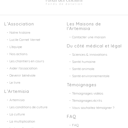
L’Association
Les Maisons de
l’Artemisia
Notre histoire
Contacter une maison
Lucile Cornet Vernet
Du côté médical et légal
L’équipe
Nos actions
Sciences & innovations
Les chantiers en cours
Santé humaine
Aider l’association
Santé animale
Devenir bénévole
Santé environnementale
Le livre
Témoignages
L’Artemisia
Témoignages vidéos
Artemisia
Témoignages écrits
Les conditions de culture
Vous souhaitez témoigner ?
La culture
FAQ
La multiplication
FAQ