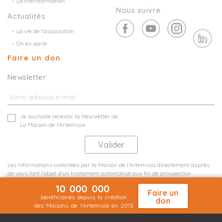
La transformation
Nous suivre
Actualités
La vie de l’association
On en parle
Faire un don
Newsletter
Je souhaite recevoir la Newsletter de
La Maison de l'Artemisia
Les informations collectées par la Maison de l'Artemisia directement auprès
de vous font l'objet d'un traitement automatisé aux fin de prospection
commerciale de statistiques et d'études marketing.
10 000 000
En savoir plus
Faire un
bénéficiaires depuis la création
don
des Maisons de l'Artemisia en 2013
Mentions légales
Plan du site
©2026 Nineteen Groupe