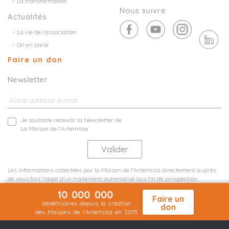
La transformation
Nous suivre
Actualités
La vie de l’association
On en parle
Faire un don
Newsletter
Je souhaite recevoir la Newsletter de
La Maison de l'Artemisia
Les informations collectées par la Maison de l'Artemisia directement auprès
de vous font l'objet d'un traitement automatisé aux fin de prospection
commerciale de statistiques et d'études marketing.
10 000 000
En savoir plus
Faire un
bénéficiaires depuis la création
don
des Maisons de l'Artemisia en 2013
Mentions légales
Plan du site
©2026 Nineteen Groupe