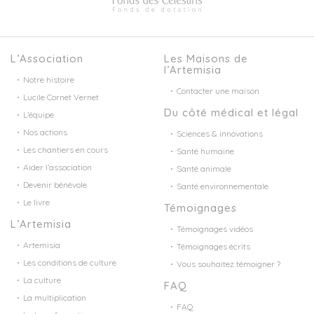
L’Association
Les Maisons de
l’Artemisia
Notre histoire
Contacter une maison
Lucile Cornet Vernet
Du côté médical et légal
L’équipe
Nos actions
Sciences & innovations
Les chantiers en cours
Santé humaine
Aider l’association
Santé animale
Devenir bénévole
Santé environnementale
Le livre
Témoignages
L’Artemisia
Témoignages vidéos
Artemisia
Témoignages écrits
Les conditions de culture
Vous souhaitez témoigner ?
La culture
FAQ
La multiplication
FAQ