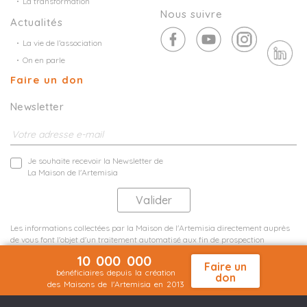
La transformation
Nous suivre
Actualités
La vie de l’association
On en parle
Faire un don
Newsletter
Je souhaite recevoir la Newsletter de
La Maison de l'Artemisia
Les informations collectées par la Maison de l'Artemisia directement auprès
de vous font l'objet d'un traitement automatisé aux fin de prospection
commerciale de statistiques et d'études marketing.
10 000 000
En savoir plus
Faire un
bénéficiaires depuis la création
don
des Maisons de l'Artemisia en 2013
Mentions légales
Plan du site
©2026 Nineteen Groupe