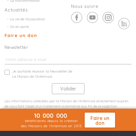
La transformation
Nous suivre
Actualités
La vie de l’association
On en parle
Faire un don
Newsletter
Je souhaite recevoir la Newsletter de
La Maison de l'Artemisia
Les informations collectées par la Maison de l'Artemisia directement auprès
de vous font l'objet d'un traitement automatisé aux fin de prospection
commerciale de statistiques et d'études marketing.
10 000 000
En savoir plus
Faire un
bénéficiaires depuis la création
don
des Maisons de l'Artemisia en 2013
Mentions légales
Plan du site
©2026 Nineteen Groupe