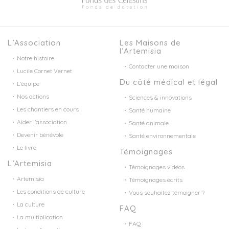
L’Association
Les Maisons de
l’Artemisia
Notre histoire
Contacter une maison
Lucile Cornet Vernet
Du côté médical et légal
L’équipe
Nos actions
Sciences & innovations
Les chantiers en cours
Santé humaine
Aider l’association
Santé animale
Devenir bénévole
Santé environnementale
Le livre
Témoignages
L’Artemisia
Témoignages vidéos
Artemisia
Témoignages écrits
Les conditions de culture
Vous souhaitez témoigner ?
La culture
FAQ
La multiplication
FAQ