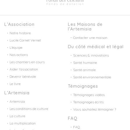
L’Association
Les Maisons de
l’Artemisia
Notre histoire
Contacter une maison
Lucile Cornet Vernet
Du côté médical et légal
L’équipe
Nos actions
Sciences & innovations
Les chantiers en cours
Santé humaine
Aider l’association
Santé animale
Devenir bénévole
Santé environnementale
Le livre
Témoignages
L’Artemisia
Témoignages vidéos
Artemisia
Témoignages écrits
Les conditions de culture
Vous souhaitez témoigner ?
La culture
FAQ
La multiplication
FAQ