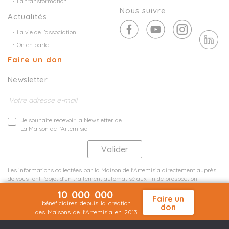
La transformation
Nous suivre
Actualités
La vie de l’association
On en parle
Faire un don
Newsletter
Je souhaite recevoir la Newsletter de
La Maison de l'Artemisia
Les informations collectées par la Maison de l'Artemisia directement auprès
de vous font l'objet d'un traitement automatisé aux fin de prospection
commerciale de statistiques et d'études marketing.
10 000 000
En savoir plus
Faire un
bénéficiaires depuis la création
don
des Maisons de l'Artemisia en 2013
Mentions légales
Plan du site
©2026 Nineteen Groupe