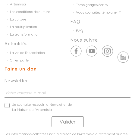
Artemisia
Témoignages écrits
Les conditions de culture
Vous souhaitez témoigner ?
La culture
FAQ
La multiplication
FAQ
La transformation
Nous suivre
Actualités
La vie de l’association
On en parle
Faire un don
Newsletter
Je souhaite recevoir la Newsletter de
La Maison de l'Artemisia
Les informations collectées par la Maison de l'Artemisia directement auprès