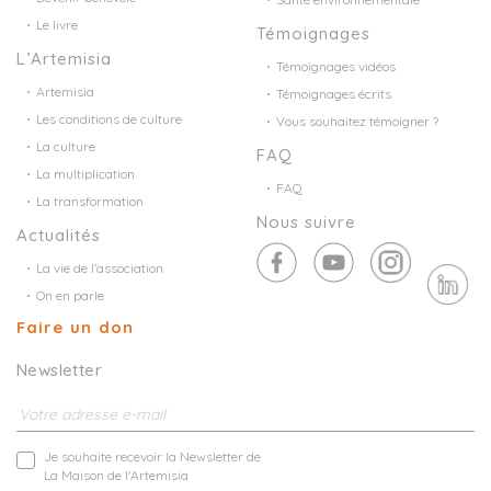
Le livre
Témoignages
L’Artemisia
Témoignages vidéos
Artemisia
Témoignages écrits
Les conditions de culture
Vous souhaitez témoigner ?
La culture
FAQ
La multiplication
FAQ
La transformation
Nous suivre
Actualités
La vie de l’association
On en parle
Faire un don
Newsletter
Je souhaite recevoir la Newsletter de
La Maison de l'Artemisia