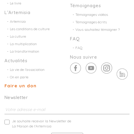
Le livre
Témoignages
L’Artemisia
Témoignages vidéos
Artemisia
Témoignages écrits
Les conditions de culture
Vous souhaitez témoigner ?
La culture
FAQ
La multiplication
FAQ
La transformation
Nous suivre
Actualités
La vie de l’association
On en parle
Faire un don
Newsletter
Je souhaite recevoir la Newsletter de
La Maison de l'Artemisia