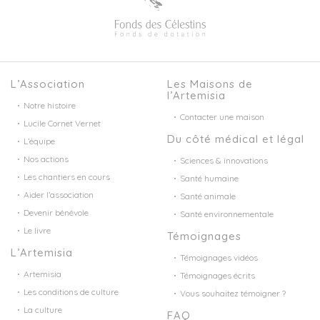
L’Association
Les Maisons de
l’Artemisia
Notre histoire
Contacter une maison
Lucile Cornet Vernet
Du côté médical et légal
L’équipe
Nos actions
Sciences & innovations
Les chantiers en cours
Santé humaine
Aider l’association
Santé animale
Devenir bénévole
Santé environnementale
Le livre
Témoignages
L’Artemisia
Témoignages vidéos
Artemisia
Témoignages écrits
Les conditions de culture
Vous souhaitez témoigner ?
La culture
FAQ