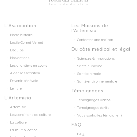
L’Association
Les Maisons de
l’Artemisia
Notre histoire
Contacter une maison
Lucile Cornet Vernet
Du côté médical et légal
L’équipe
Nos actions
Sciences & innovations
Les chantiers en cours
Santé humaine
Aider l’association
Santé animale
Devenir bénévole
Santé environnementale
Le livre
Témoignages
L’Artemisia
Témoignages vidéos
Artemisia
Témoignages écrits
Les conditions de culture
Vous souhaitez témoigner ?
La culture
FAQ
La multiplication
FAQ