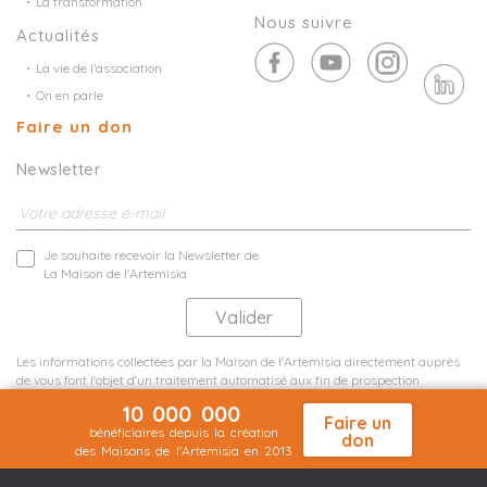
La transformation
Nous suivre
Actualités
La vie de l’association
On en parle
Faire un don
Newsletter
Je souhaite recevoir la Newsletter de
La Maison de l'Artemisia
Les informations collectées par la Maison de l'Artemisia directement auprès
de vous font l'objet d'un traitement automatisé aux fin de prospection
commerciale de statistiques et d'études marketing.
10 000 000
En savoir plus
Faire un
bénéficiaires depuis la création
don
des Maisons de l'Artemisia en 2013
Mentions légales
Plan du site
©2026 Nineteen Groupe