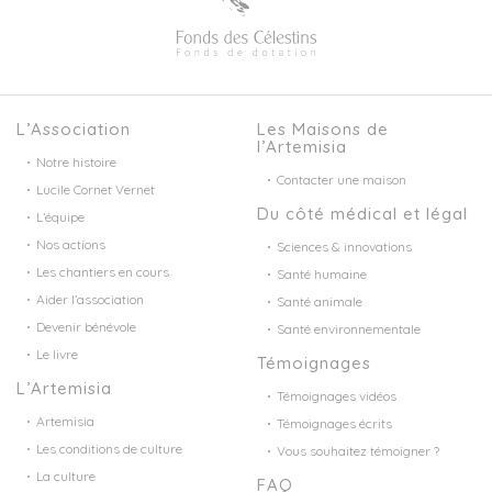
L’Association
Les Maisons de
l’Artemisia
Notre histoire
Contacter une maison
Lucile Cornet Vernet
Du côté médical et légal
L’équipe
Nos actions
Sciences & innovations
Les chantiers en cours
Santé humaine
Aider l’association
Santé animale
Devenir bénévole
Santé environnementale
Le livre
Témoignages
L’Artemisia
Témoignages vidéos
Artemisia
Témoignages écrits
Les conditions de culture
Vous souhaitez témoigner ?
La culture
FAQ