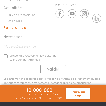
La transformation
Nous suivre
Actualités
La vie de l’association
On en parle
Faire un don
Newsletter
Je souhaite recevoir la Newsletter de
La Maison de l'Artemisia
Les informations collectées par la Maison de l'Artemisia directement auprès
de vous font l'objet d'un traitement automatisé aux fin de prospection
commerciale de statistiques et d'études marketing.
10 000 000
En savoir plus
Faire un
bénéficiaires depuis la création
don
des Maisons de l'Artemisia en 2013
Mentions légales
Plan du site
©2026 Nineteen Groupe