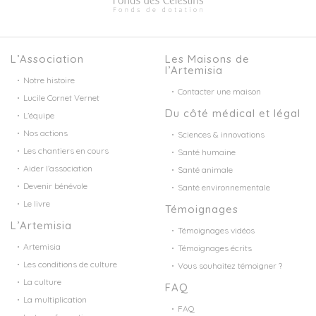
L’Association
Les Maisons de
l’Artemisia
Notre histoire
Contacter une maison
Lucile Cornet Vernet
Du côté médical et légal
L’équipe
Nos actions
Sciences & innovations
Les chantiers en cours
Santé humaine
Aider l’association
Santé animale
Devenir bénévole
Santé environnementale
Le livre
Témoignages
L’Artemisia
Témoignages vidéos
Artemisia
Témoignages écrits
Les conditions de culture
Vous souhaitez témoigner ?
La culture
FAQ
La multiplication
FAQ