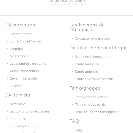
L’Association
Les Maisons de
l’Artemisia
Notre histoire
Contacter une maison
Lucile Cornet Vernet
Du côté médical et légal
L’équipe
Nos actions
Sciences & innovations
Les chantiers en cours
Santé humaine
Aider l’association
Santé animale
Devenir bénévole
Santé environnementale
Le livre
Témoignages
L’Artemisia
Témoignages vidéos
Artemisia
Témoignages écrits
Les conditions de culture
Vous souhaitez témoigner ?
La culture
FAQ
La multiplication
FAQ