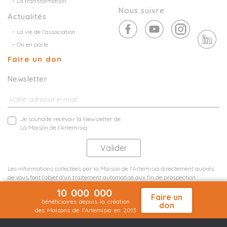
La transformation
Nous suivre
Actualités
La vie de l’association
On en parle
Faire un don
Newsletter
Je souhaite recevoir la Newsletter de
La Maison de l'Artemisia
Les informations collectées par la Maison de l'Artemisia directement auprès
de vous font l'objet d'un traitement automatisé aux fin de prospection
commerciale de statistiques et d'études marketing.
10 000 000
En savoir plus
Faire un
bénéficiaires depuis la création
don
des Maisons de l'Artemisia en 2013
Mentions légales
Plan du site
©2026 Nineteen Groupe