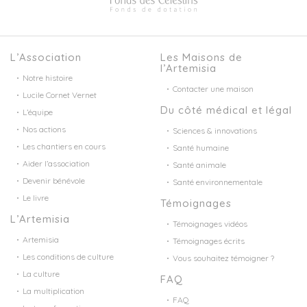
L’Association
Les Maisons de
l’Artemisia
Notre histoire
Contacter une maison
Lucile Cornet Vernet
Du côté médical et légal
L’équipe
Nos actions
Sciences & innovations
Les chantiers en cours
Santé humaine
Aider l’association
Santé animale
Devenir bénévole
Santé environnementale
Le livre
Témoignages
L’Artemisia
Témoignages vidéos
Artemisia
Témoignages écrits
Les conditions de culture
Vous souhaitez témoigner ?
La culture
FAQ
La multiplication
FAQ