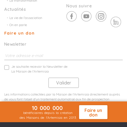
La transformation
Nous suivre
Actualités
La vie de l’association
On en parle
Faire un don
Newsletter
Je souhaite recevoir la Newsletter de
La Maison de l'Artemisia
Les informations collectées par la Maison de l'Artemisia directement auprès
de vous font l'objet d'un traitement automatisé aux fin de prospection
commerciale de statistiques et d'études marketing.
10 000 000
En savoir plus
Faire un
bénéficiaires depuis la création
don
des Maisons de l'Artemisia en 2013
Mentions légales
Plan du site
©2026 Nineteen Groupe