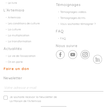
Le livre
Témoignages
L’Artemisia
Témoignages vidéos
Artemisia
Témoignages écrits
Les conditions de culture
Vous souhaitez témoigner ?
La culture
FAQ
La multiplication
FAQ
La transformation
Nous suivre
Actualités
La vie de l’association
On en parle
Faire un don
Newsletter
Je souhaite recevoir la Newsletter de
La Maison de l'Artemisia