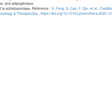
es, anti-adipogénique.
et la schistosomiase. Référence :
X. Feng, S. Cao, F. Qiu, et al., Traditi
macology & Therapeutics
,,
https://doi.org/10.1016/j.pharmthera.2020.1