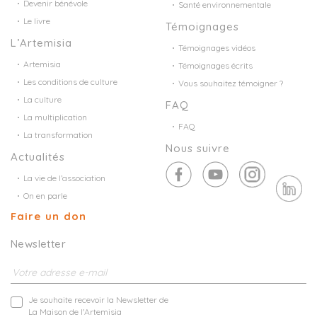
Devenir bénévole
Santé environnementale
Le livre
Témoignages
L’Artemisia
Témoignages vidéos
Artemisia
Témoignages écrits
Les conditions de culture
Vous souhaitez témoigner ?
La culture
FAQ
La multiplication
FAQ
La transformation
Nous suivre
Actualités
La vie de l’association
On en parle
Faire un don
Newsletter
Je souhaite recevoir la Newsletter de
La Maison de l'Artemisia