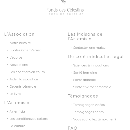
L’Association
Les Maisons de
l’Artemisia
Notre histoire
Contacter une maison
Lucile Cornet Vernet
Du côté médical et légal
L’équipe
Nos actions
Sciences & innovations
Les chantiers en cours
Santé humaine
Aider l’association
Santé animale
Devenir bénévole
Santé environnementale
Le livre
Témoignages
L’Artemisia
Témoignages vidéos
Artemisia
Témoignages écrits
Les conditions de culture
Vous souhaitez témoigner ?
La culture
FAQ