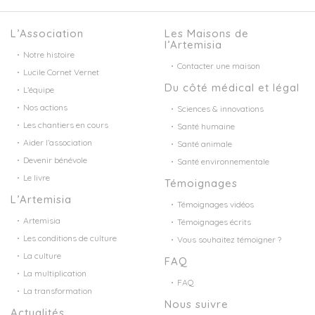
L’Association
Les Maisons de
l’Artemisia
Notre histoire
Contacter une maison
Lucile Cornet Vernet
Du côté médical et légal
L’équipe
Nos actions
Sciences & innovations
Les chantiers en cours
Santé humaine
Aider l’association
Santé animale
Devenir bénévole
Santé environnementale
Le livre
Témoignages
L’Artemisia
Témoignages vidéos
Artemisia
Témoignages écrits
Les conditions de culture
Vous souhaitez témoigner ?
La culture
FAQ
La multiplication
FAQ
La transformation
Nous suivre
Actualités