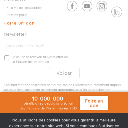
La vie de l’association
On en parle
Faire un don
Newsletter
Je souhaite recevoir la Newsletter de
La Maison de l'Artemisia
Les informations collectées par la Maison de l'Artemisia directement auprès
de vous font l'objet d'un traitement automatisé aux fin de prospection
commerciale de statistiques et d'études marketing.
10 000 000
En savoir plus
Faire un
bénéficiaires depuis la création
don
des Maisons de l'Artemisia en 2013
Mentions légales
Plan du site
©2026 Nineteen Groupe
Nous utilisons des cookies pour vous garantir la meilleure
expérience sur notre site web. Si vous continuez à utiliser ce