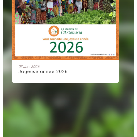
07 Jan. 2026
28 
Joyeuse année 2026
Ar
dy