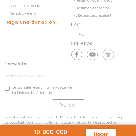
Testimonios en videos
Vida de la asociación
Testimonios escritos
Se habla de ello
¿Deseas testimoniar?
Haga una donación
FAQ
FAQ
Síguenos
Newsletter
Je souhaite recevoir la Newsletter de
La Maison de l'Artemisia
Les informations collectées par la Maison de l'Artemisia directement auprès
de vous font l'objet d'un traitement automatisé aux fin de prospection
commerciale de statistiques et d'études marketing.
10 000 000
En savoir plus
Hacer