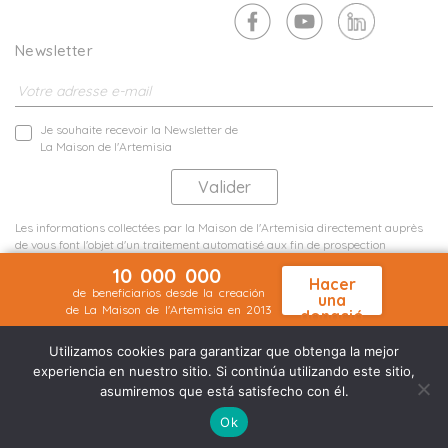
Newsletter
Je souhaite recevoir la Newsletter de
La Maison de l'Artemisia
Les informations collectées par la Maison de l'Artemisia directement auprès
de vous font l'objet d'un traitement automatisé aux fin de prospection
commerciale de statistiques et d'études marketing.
10 000 000
En savoir plus
Hacer
de beneficiarios desde la creación
una
de La Maison de l'Artemisia en 2013
donació
Menciones legales
Mapa del sitio
n
©2026 Nineteen Groupe
Utilizamos cookies para garantizar que obtenga la mejor
experiencia en nuestro sitio. Si continúa utilizando este sitio,
asumiremos que está satisfecho con él.
Ok