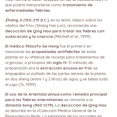
que podría interpretarse como
tratamiento de
enfermedades febriles.
Zhang Ji (150-219 d.C.)
, en su texto clásico sobre los
«daños del frío» (Shang Han Lun), recomienda una
decocción de Qing Hao para tratar las fiebres con
sudoración y la ictericia
(Mitchell et al., 1999).
El médico-filósofo Ge Hong
fue el primero en
mencionar las
propiedades antifebriles
de estas
plantas en su «Manual de recetas para tratamientos de
urgencia», a principios del
siglo IV
. El método de
preparación era la
extracción acuosa en frío
: se
empapaba un puñado de las partes aéreas de la planta
en dos sheng (entre 1 y 2 litros) de agua, y se bebía todo
el jugo (Tu, 1999).
El uso de la
Artemisia annua
como remedio principal
para las fiebres intermitentes
se remonta a la
dinastía Song (960-1279).
La
decocción de Qing Hao
se describe en la «Colección Médica General de la
Benevolencia Real». La expansión de los arrozales en