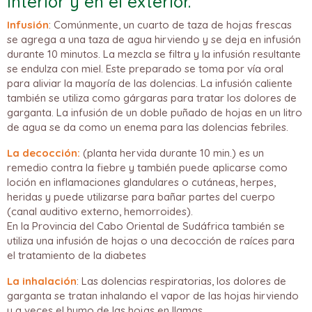
interior y en el exterior.
Infusión
: Comúnmente, un cuarto de taza de hojas frescas
se agrega a una taza de agua hirviendo y se deja en infusión
durante 10 minutos. La mezcla se filtra y la infusión resultante
se endulza con miel. Este preparado se toma por vía oral
para aliviar la mayoría de las dolencias. La infusión caliente
también se utiliza como gárgaras para tratar los dolores de
garganta. La infusión de un doble puñado de hojas en un litro
de agua se da como un enema para las dolencias febriles.
La decocción:
(planta hervida durante 10 min.) es un
remedio contra la fiebre y también puede aplicarse como
loción en inflamaciones glandulares o cutáneas, herpes,
heridas y puede utilizarse para bañar partes del cuerpo
(canal auditivo externo, hemorroides).
En la Provincia del Cabo Oriental de Sudáfrica también se
utiliza una infusión de hojas o una decocción de raíces para
el tratamiento de la diabetes
La inhalación
: Las dolencias respiratorias, los dolores de
garganta se tratan inhalando el vapor de las hojas hirviendo
y a veces el humo de las hojas en llamas