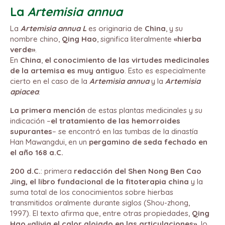
La
Artemisia annua
La
Artemisia annua L
es originaria de
China
, y su
nombre chino,
Qing Hao
, significa literalmente
«hierba
verde»
.
En
China
,
el conocimiento de las virtudes medicinales
de la artemisa es muy antiguo
. Esto es especialmente
cierto en el caso de la
Artemisia annua
y la
Artemisia
apiacea
.
La primera mención
de estas plantas medicinales y su
indicación –
el tratamiento de las hemorroides
supurantes
– se encontró en las tumbas de la dinastía
Han Mawangdui, en un
pergamino de seda fechado en
el año 168 a.C.
200 d.C.
: primera
redacción del Shen Nong Ben Cao
Jing, el libro fundacional de la fitoterapia china
y la
suma total de los conocimientos sobre hierbas
transmitidos oralmente durante siglos (Shou-zhong,
1997). El texto afirma que, entre otras propiedades,
Qing
Hao «alivia el calor alojado en las articulaciones»,
lo