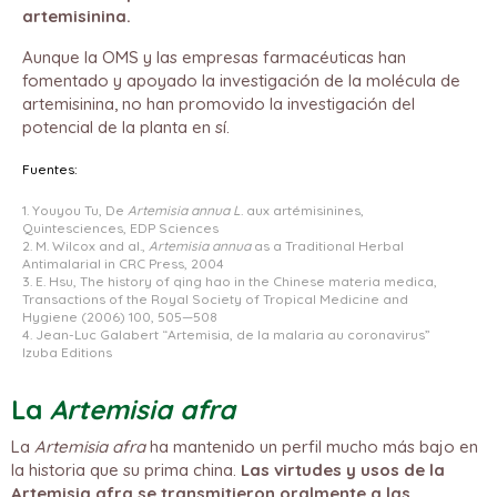
artemisinina.
Aunque la OMS y las empresas farmacéuticas han
fomentado y apoyado la investigación de la molécula de
artemisinina, no han promovido la investigación del
potencial de la planta en sí.
Fuentes:
1. Youyou Tu, De
Artemisia annua L
. aux artémisinines,
Quintesciences, EDP Sciences
2. M. Wilcox and al.,
Artemisia annua
as a Traditional Herbal
Antimalarial in CRC Press, 2004
3. E. Hsu, The history of qing hao in the Chinese materia medica,
Transactions of the Royal Society of Tropical Medicine and
Hygiene (2006) 100, 505—508
4. Jean-Luc Galabert “Artemisia, de la malaria au coronavirus”
Izuba Editions
La
Artemisia afra
La
Artemisia afra
ha mantenido un perfil mucho más bajo en
la historia que su prima china.
Las virtudes y usos de la
Artemisia afra se transmitieron oralmente a las