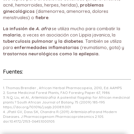
acné, hemorroides, herpes, heridas),
problemas
ginecológicos
(dismenorrea, amenorrea, dolores
menstruales) o
fiebre
.
La infusión de
A. afra
se utiliza mucho para combatir la
malaria
, a veces en asociación con Lippia javanica, la
tuberculosis pulmonar y la diabetes
. También se utiliza
para
enfermedades inflamatorias
(reumatismo, gota) y
trastornos neurológicos como la epilepsia.
Fuentes:
1. Thomas Brendler , African Herbal Pharmacopeia, 2010, Ed. AAMPS
2. Some Medicinal Forest Plants, FAO Forestry Paper 67, 1986
3. N.Q. Liu, et Al.,
Artemisia afra
: A potential flagship for African medicinal
plants ? South African Journal of Botany 75 (2009) 185–195
https://doi.org/10.1016/j.sajb.2008.11.001
4. JPatil GV, Dass SK, Chandra R (2011)
Artemisia afra
and Modern
Diseases. J Pharmacogenom Pharmacoproteomics 2:105.
doi:10.4172/2153-0645.1000105