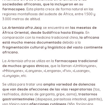
sociedades africanas, que la incluyeron en su
farmacopea.
Esta planta crece de forma natural en las
regiones montañosas del sudeste de África, entre 1.500 y
3.000 metros de altitud.
La
Artemisia afra Jacq
.
se encuentra en
las mesetas de
África Oriental, desde Sudáfrica hasta Etiopía.
En
comparación con la medicina tradicional china,
la africana
está mucho menos documentada
debido a la
fragmentación cultural y lingüística del vasto continente
africano.
La
Artemisia afra
se utiliza en la
farmacopea tradicional
de muchos grupos étnicos
, que la llaman «Umhlonyane»,
«Mhlonyane», «Lanyana», «Lengana», «Fivi», «Lusange»,
«Lunyaga», etc.
Se utiliza para tratar una
amplia variedad de dolencias
que van desde afecciones de las vías respiratorias
(tos,
resfriados, dolores de garganta, gripe, asma),
trastornos
gastrointestinales
(dispepsia, parasitosis intestinal, gastritis),
uso tópico para
afecciones cutáneas
(tiña, forúnculos,