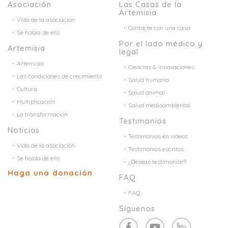
Asociación
Las Casas de la
Artemisia
Vida de la asociación
Contacte con una casa
Se habla de ello
Por el lado médico y
Artemisia
legal
Artemisia
Ciencias & innovaciones
Las condiciones de crecimiento
Salud humana
Cultura
Salud animal
Multiplicación
Salud medioambiental
La transformación
Testimonios
Noticias
Testimonios en videos
Vida de la asociación
Testimonios escritos
Se habla de ello
¿Deseas testimoniar?
Haga una donación
FAQ
FAQ
Síguenos