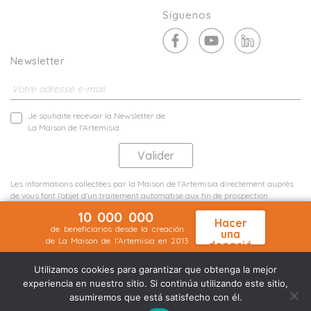
Síguenos
Newsletter
Je souhaite recevoir la Newsletter de
La Maison de l'Artemisia
Les informations collectées par la Maison de l'Artemisia directement auprès
de vous font l'objet d'un traitement automatisé aux fin de prospection
commerciale de statistiques et d'études marketing.
10 000 000
En savoir plus
Hacer
de beneficiarios desde la creación
una
de La Maison de l'Artemisia en 2013
donació
Menciones legales
Mapa del sitio
n
©2026 Nineteen Groupe
Utilizamos cookies para garantizar que obtenga la mejor
experiencia en nuestro sitio. Si continúa utilizando este sitio,
asumiremos que está satisfecho con él.