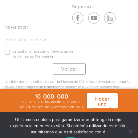
Síguenos
Newsletter
Je souhaite recevoir la Newsletter de
La Maison de l'Artemisia
Les informations collectées par la Maison de l'Artemisia directement auprès
de vous font l'objet d'un traitement automatisé aux fin de prospection
commerciale de statistiques et d'études marketing.
10 000 000
En savoir plus
Hacer
de beneficiarios desde la creación
una
de La Maison de l'Artemisia en 2013
donació
Menciones legales
Mapa del sitio
n
©2026 Nineteen Groupe
Utilizamos cookies para garantizar que obtenga la mejor
experiencia en nuestro sitio. Si continúa utilizando este sitio,
asumiremos que está satisfecho con él.