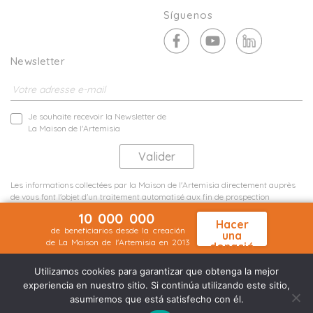
Síguenos
Newsletter
Je souhaite recevoir la Newsletter de
La Maison de l'Artemisia
Les informations collectées par la Maison de l'Artemisia directement auprès
de vous font l'objet d'un traitement automatisé aux fin de prospection
commerciale de statistiques et d'études marketing.
10 000 000
En savoir plus
Hacer
de beneficiarios desde la creación
una
de La Maison de l'Artemisia en 2013
donació
Menciones legales
Mapa del sitio
n
©2026 Nineteen Groupe
Utilizamos cookies para garantizar que obtenga la mejor
experiencia en nuestro sitio. Si continúa utilizando este sitio,
asumiremos que está satisfecho con él.