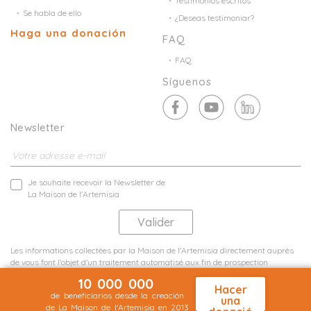
Testimonios escritos
Se habla de ello
¿Deseas testimoniar?
Haga una donación
FAQ
FAQ
Síguenos
Newsletter
Je souhaite recevoir la Newsletter de
La Maison de l'Artemisia
Les informations collectées par la Maison de l'Artemisia directement auprès
de vous font l'objet d'un traitement automatisé aux fin de prospection
commerciale de statistiques et d'études marketing.
10 000 000
En savoir plus
Hacer
de beneficiarios desde la creación
una
de La Maison de l'Artemisia en 2013