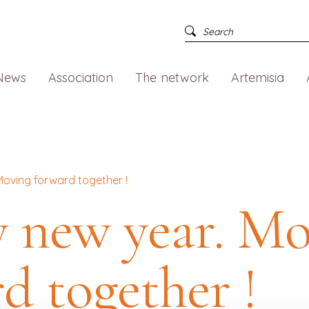
News
Association
The network
Artemisia
oving forward together !
 new year. Mo
d together !