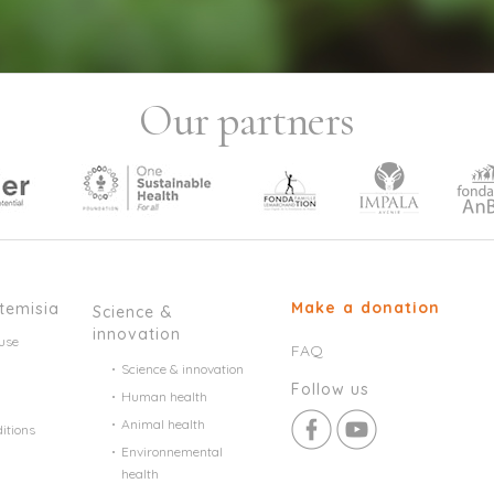
Our partners
Make a donation
temisia
Science &
innovation
use
FAQ
Science & innovation
Follow us
Human health
Animal health
itions
Environnemental
health