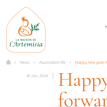
News
Association life
Happy new year. M
Happy
18 Jan. 2024
forwar