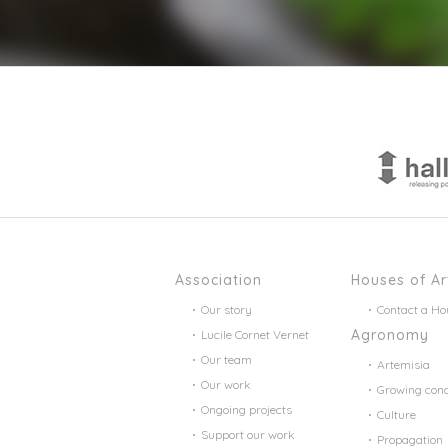
Association
Houses of Ar
Our story
Contact a Ho
Agronomy
Lucile Cornet Vernet
Our team
Artemisia
Our work
Growing cond
Ongoing projects
Culture
Support our work
Propagation